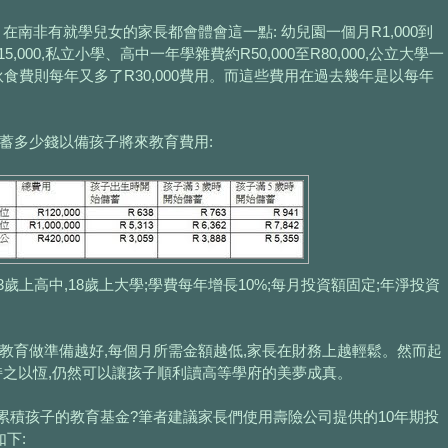
在南非有就學兒女的家長都會體會這一點: 幼兒園一個月R1,000到
5,000,私立小學、高中一年學雜費約R50,000至R80,000,公立大學一
加住宿伙食費則每年又多了R30,000費用。而這些費用在過去幾年是以每年
蓄多少錢以備孩子將來教育費用:
3歲上高中,18歲上大學;學費每年增長10%;每月投資額固定;年淨投資
教育做準備越好,每個月所需金額越低,家長在財務上越輕鬆。然而起
持之以恆,仍然可以讓孩子順利讀高等學府的美夢成真。
累積孩子的教育基金?筆者建議家長們使用壽險公司提供的10年期投
如下: