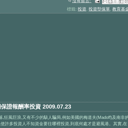
沒有留言:
以電子郵件傳送這篇文章
分享至 Facebook
BlogThis！
分享到 Pinteres
分享至 X
標籤:
投資
,
投資型保單
,
教育基
保證報酬率投資 2009.07.23
狂風巨浪,又有不少的駭人騙局,例如美國的梅道夫(Madoff)及南非
aum)事件,使許多投資人不知資金要往哪裡投資,到底何處才是避風港。其實,在