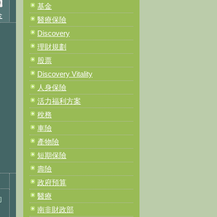
t
基金
金
醫療保險
Discovery
理財規劃
股票
Discovery Vitality
人身保險
活力福利方案
稅務
車險
產物險
短期保險
壽險
政府預算
醫療
的
南非財政部