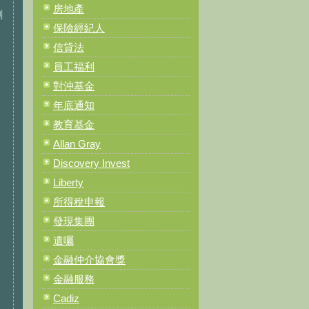
房地產
割
保險經紀人
信貸法
員工福利
對沖基金
年底通知
教育基金
Allan Gray
Discovery Invest
Liberty
所得稅申報
發現集團
遺囑
金融仲介協會獎
金融服務
Cadiz