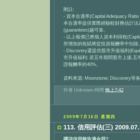
附註:
- 資本合適率(Capital Adequa
本合適率提供實際經驗較財務估計法為
(guarantees)越可靠。
- 以上報價已將個人資本利得稅(Capit
所增加的稅賦將從投資報酬率中扣除
- Discovery還提供股市升值福利(Eq
市升值福利: 若五年期間股市上揚,
證報酬率的40%。
資料來源: Moonstone; Discove
作者
Unknown
時間
晚上7:42
2009年7月16日 星期四
113. 信用評估(三) 2009.07.
哪項信用報告適合我?