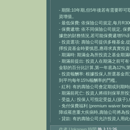
- 期限:10年期,但5年後若有需要
資增值。
- 最低保費: 依保險公司規定,每月R300
- 保費遞增: 依不同保險公司規定,
據您的財務情況,若可能保費遞增5%到
- 投資選項: 壽險公司提供多種基金
擇投資基金時要慎思,應尋求真實投
- 期滿時: 期滿金為所投資之基金期
- 期滿前提出: 投資人在期滿之前
金額的百分比計算,第一年底為12%,第
- 投資報酬率: 根據投保人所選基
到平均每年15%報酬率的門檻。
- 紅利: 有的壽險公司會定期或到期
- 期滿前死亡: 投資人將得到保單所
- 受益人: 投保人可指定受益人(孩子
- 免付保費福利 (premium waiv
障或罹患重大疾病時,壽險公司將為投
- 貸款: 有的壽險公司允許投資人
作者
Unknown
時間
晚上11:26