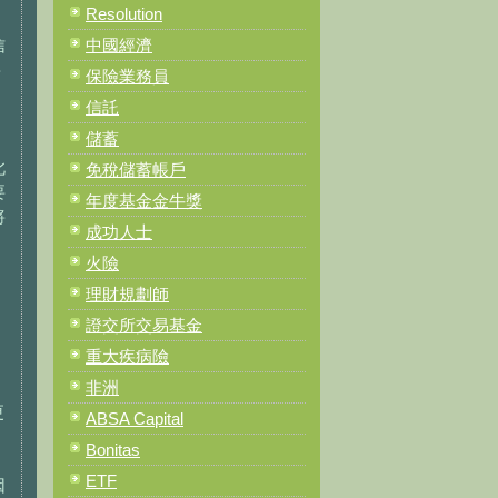
Resolution
信
中國經濟
將
保險業務員
信託
儲蓄
此
免稅儲蓄帳戶
要
年度基金金牛獎
將
成功人士
火險
理財規劃師
證交所交易基金
重大疾病險
局
非洲
更
ABSA Capital
Bonitas
ETF
因