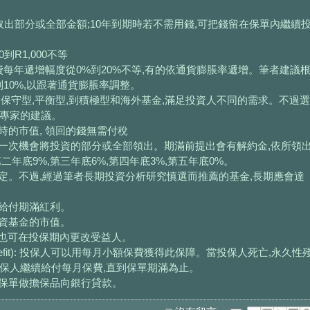
即可取出部分或全部金額;10年到期時若不需用錢,可把錢留在保單內繼續
到R1,000不等
 保費每年遞增幅度從0%到20%不等,有的依通貨膨脹率遞增。筆者建議
10%,以跟著通貨膨脹率調整。
,從保守型,平衡型,到積極型和海外基金,滿足投資人不同的需求。不過選
資專家的建議。
滿時的市值, 領回的錢無需付稅
可有一次機會將投資的部分或全部領出。期滿前提出會有解約金,依所領
二年底9%,第三年底6%,第四年底3%,第五年底0%。
金而定。不過,經過筆者長期投資分析研究慎選而推薦的基金,長期應會達
時給付期滿紅利。
投資基金的市值。
),也可在投保期內更改受益人。
er benefit): 投保人可以用每月小額保費獲得此保障。當投保人死亡,永久性
保人繼續給付每月保費,直到保單期滿為止。
用此保單做擔保品向銀行貸款。