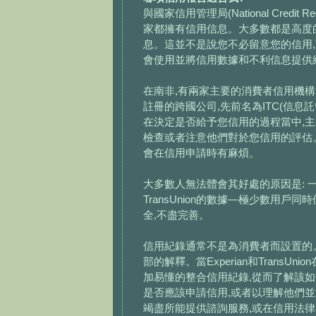
與國家信用管理局(National Credit 
家都擁有信用信息。大多數都是高度
息。這並不是說您不必留意您的信用
會使用並將信用數據和不利信息提供
在南非,有兩家主要的消費者信用機構,它們
註冊的跨國公司,先前名為ITC(信
在決定是否給予您信用的過程當中,
檢查或者注意他們對於您信用的評估
會在信用申請時有麻煩。
大多數人無法體會其好處的原因是: 一
TransUnion的數據—極少數用
全,不盡完善。
信用紀錄通常不是為消費者而設置的
部的解釋。當Experian和TransUn
加易懂的整合信用紀錄,從而了解該如何改
是否應該申請信用,或者以理解他們並沒有
竭盡所能提供諮詢服務,或在信用法