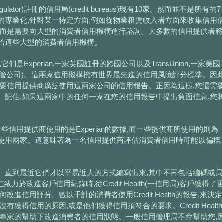
Regulator)註冊的信用局(credit bureaus)現有10家。然而並不是所有的7
的專業化,針對某一特定方面,例如從物業租賃收入者方面來收集信用
,而是需要向大型的消費者信用機構進行諮詢。大多數的信用提供者
給這些大型的消費者信用機構。
是Experian,一家英國註冊的跨國公司以及TransUnion,一家美國
息託管公司)。這兩家信用機構擁有世界最先進的信用風險評分標準。因
主要信用提供商廣泛使用這兩家公司的信用報告。正因為這樣,您還需
。記住,如果這兩家中的任何一家在您的信用報告中提出負面信息,您
些信用提供商使用的是Experian的數據,而一些提供商所使用的則為
戶同時使用兩家。這意味著為一名信用提供商評估消費者信用時可能以偏概
。直到最近它們才以平易近人的方式編寫出來,其中不再包括編碼或
ion在致力於改進客戶信用紀錄時,從Credit Health(一信用局)客戶獲得了
進信用評分。數以千計的消費者使用Credit Health的報告,來決定
獲得信用的原因,或是他們獲得信用須符合的要求。Credit Health
律專家的幫助下改進消費者的信用狀態。一般信用管理局不會幫助您,