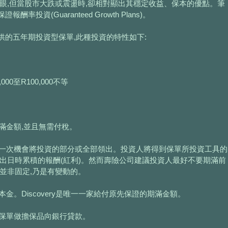
眼,但當股市大跌或震盪時,卻相對顯出其穩定收益、保本的優點。筆
資(Guaranteed Growth Plans)。
的五年期投資型保單,此種投資的特性如下:
00至R100,000不等
期滿金額,並且無需付稅。
可有一次機會將投資的部分或全部領出。投資人將得到保單所投資工具的
出日時累積的報酬(紅利)。然而壽險公司建議投資人最好不要期滿前
並非固定,乃是有變動的。
本金。Discovery是唯一一家給付原先保證的期滿金額。
用此保單做擔保品向銀行貸款。