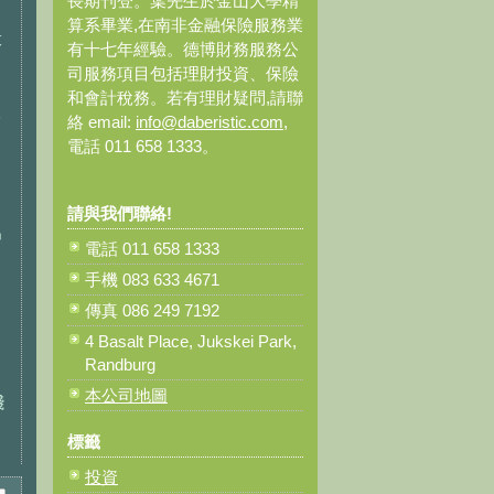
長期刊登。葉先生於金山大學精
算系畢業,在南非金融保險服務業
投
有十七年經驗。德博財務服務公
司服務項目包括理財投資、保險
和會計稅務。若有理財疑問,請聯
根
絡 email:
info@daberistic.com
,
電話 011 658 1333。
請與我們聯絡!
出
電話 011 658 1333
手機 083 633 4671
傳真 086 249 7192
4 Basalt Place, Jukskei Park,
Randburg
本公司地圖
殘
標籤
投資