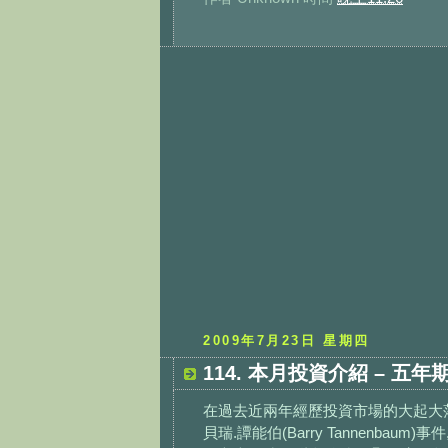
2009年7月23日 星期四
114. 本月投資介紹 – 五年期
在過去近兩年經歷投資市場的大起大落,
貝瑞.譚能伯(Barry Tannenb