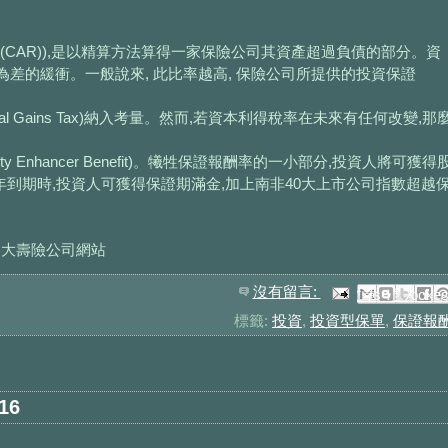
cy Ratio (CAR)),是以精算方法算得一家保險公司其資產超過負債的部分。資
差的緩衝。一般說來, 此比率越高, 保險公司所提供的投資保證
al Gains Tax)納入考量。然而,若資本利得稅率在未來有任何改變,那
。
uity Enhancer Benefit)。犧牲保證報酬率的一小部分,投資人將可獲得
五年到期時,投資人可獲得保證期滿金,加上南非40大上市公司指數超越
ry等各大壽險公司網站
沒有留言:
以電子郵件傳送這篇文章
分享至 Facebook
BlogThis！
分享到 Pinteres
分享至 X
標籤:
投資
,
投資型保單
,
保證報
16