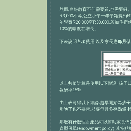
然而,良好教育不但需要質,也需要錢。
R3,000不等,公立小學一年學雜費約R1
年學費R20,000至R30,000,若
10%的幅度在增長。
下表說明各項費用,以及家長應
每月
儲
以上數值計算是使用以下假設: 孩子1
報酬率15%
由上表可得以下結論:越早開始為孩子
步晚了也不要緊,只要每月多存點錢,
那麼有什麼理財產品可以幫助家長們
資型保單(endowment policy),其特點