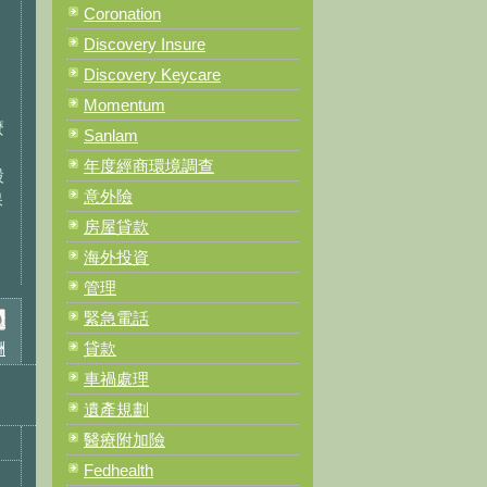
Coronation
Discovery Insure
Discovery Keycare
Momentum
麼
Sanlam
年度經商環境調查
股
意外險
保
房屋貸款
海外投資
管理
緊急電話
t
酬
貸款
車禍處理
遺產規劃
醫療附加險
Fedhealth