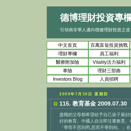
德博理財投資專
引領南非華人邁向穩健理財投資之道
中文首頁
百萬富翁投資挑戰
賽
理財專欄
員工福利
醫療附加險
Vitality活力福利
車險
理財三部曲
Investors Blog
人員招聘
2009年7月30日 星期四
115. 教育基金 2009.07.30
盡職的父母都希望給予自己孩子最好的
好的教育。中國人自古即注重教育。有
「學而不思則罔,思而不學則殆。」