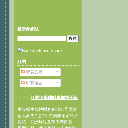
搜尋此網誌
訂閱
發表文章
所有留言
->->->
訂閱德博理財專欄電子報
本專欄由德博財務服務公司贊助,
葉人豪先生撰寫,在南非兩家華人
報紙 - 非洲時報及華僑新聞報 -