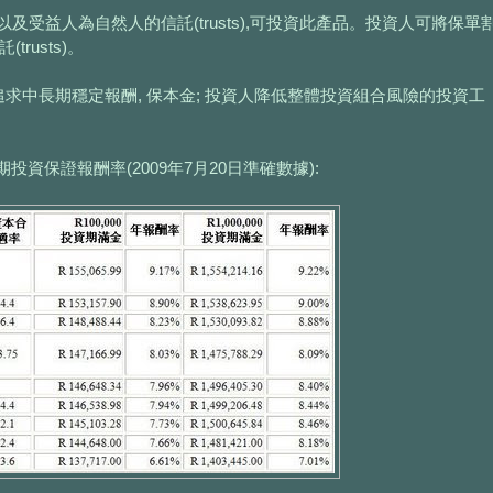
,以及受益人為自然人的信託(trusts),可投資此產品。投資人可將保單
rusts)。
; 追求中長期穩定報酬, 保本金; 投資人降低整體投資組合風險的投資工
資保證報酬率(2009年7月20日準確數據):